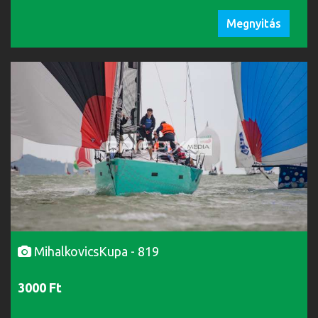
Megnyitás
MihalkovicsKupa - 819
3000 Ft