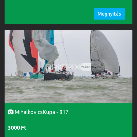
Megnyitás
MihalkovicsKupa - 817
3000 Ft