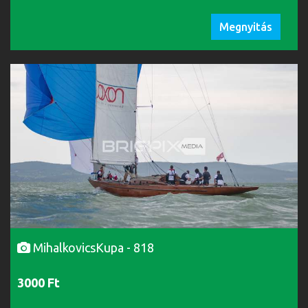
Megnyitás
MihalkovicsKupa - 818
3000 Ft