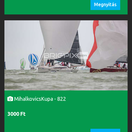
Megnyitás
MihalkovicsKupa - 822
3000 Ft