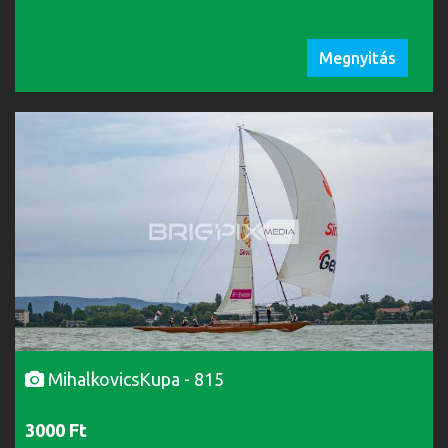
Megnyitás
MihalkovicsKupa - 815
3000 Ft