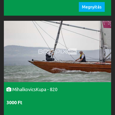
Megnyitás
MihalkovicsKupa - 820
3000 Ft