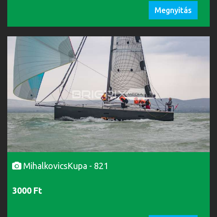
Megnyitás
MihalkovicsKupa - 821
3000 Ft