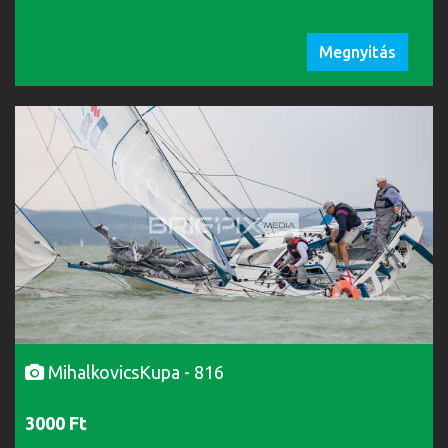
Megnyitás
MihalkovicsKupa - 816
3000 Ft