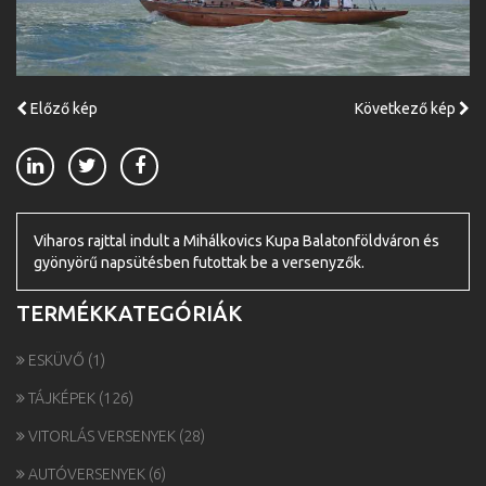
Előző kép
Következő kép
Viharos rajttal indult a Mihálkovics Kupa Balatonföldváron és
gyönyörű napsütésben futottak be a versenyzők.
TERMÉKKATEGÓRIÁK
ESKÜVŐ
(1)
TÁJKÉPEK
(126)
VITORLÁS VERSENYEK
(28)
AUTÓVERSENYEK
(6)