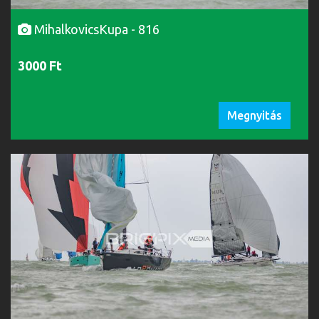
MihalkovicsKupa - 816
3000 Ft
Megnyitás