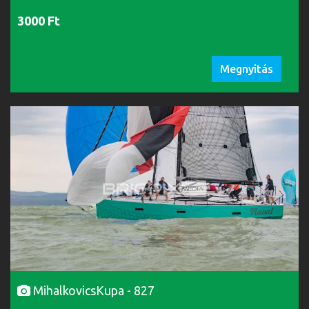
3000 Ft
Megnyitás
MihalkovicsKupa - 827