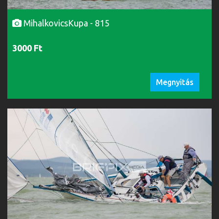
MihalkovicsKupa - 815
3000 Ft
Megnyitás