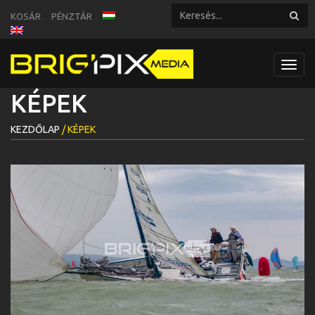
KOSÁR
PÉNZTÁR
Toggl
navig
KÉPEK
KEZDŐLAP
/ KÉPEK