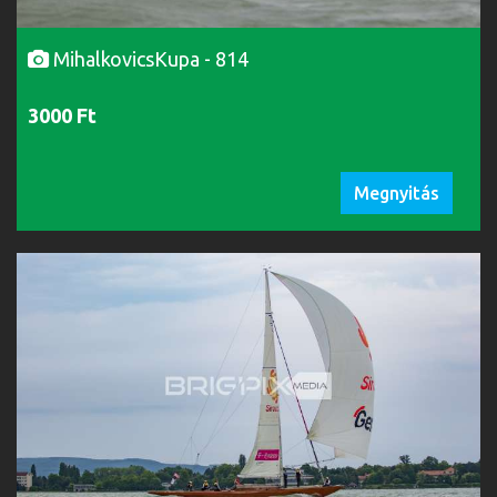
MihalkovicsKupa - 814
3000 Ft
Megnyitás