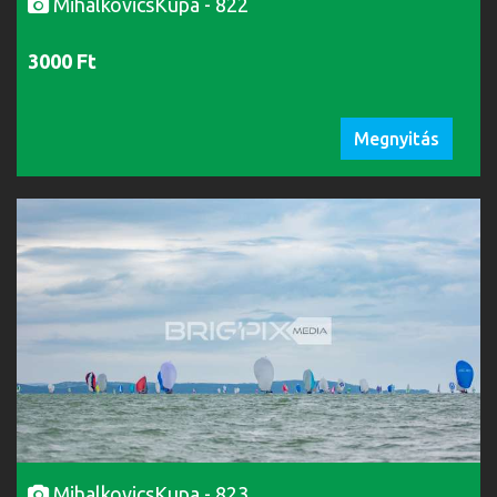
MihalkovicsKupa - 822
3000 Ft
Megnyitás
MihalkovicsKupa - 823