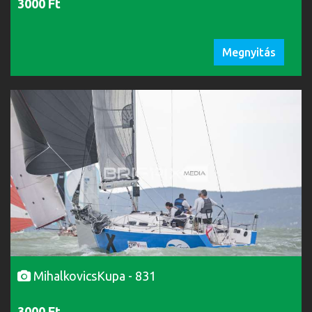
3000 Ft
Megnyitás
MihalkovicsKupa - 831
3000 Ft