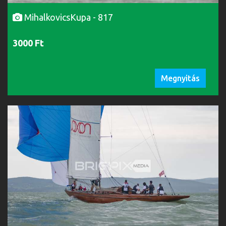
MihalkovicsKupa - 817
3000 Ft
Megnyitás