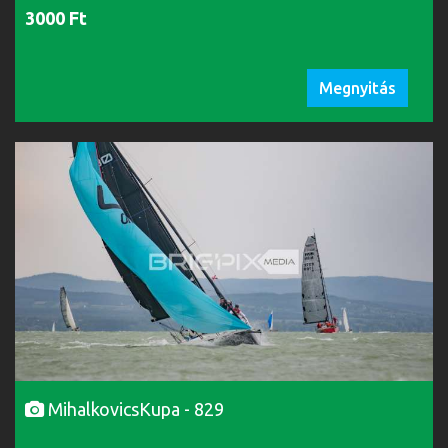
3000 Ft
Megnyitás
MihalkovicsKupa - 829