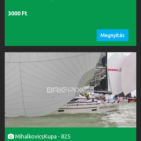
3000 Ft
Megnyitás
MihalkovicsKupa - 825