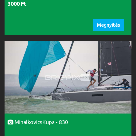
3000 Ft
Megnyitás
MihalkovicsKupa - 830