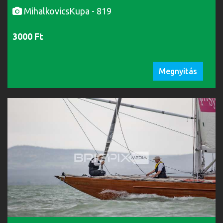
MihalkovicsKupa - 819
3000 Ft
Megnyitás