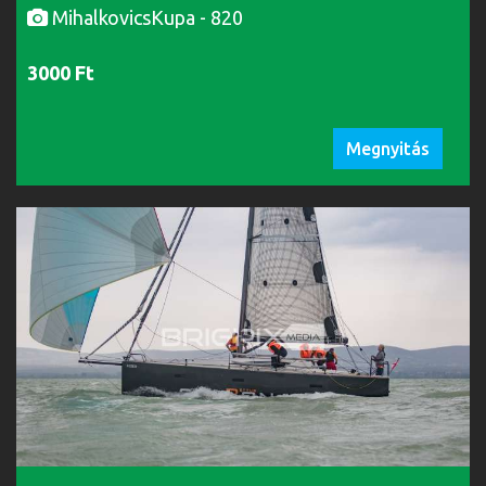
MihalkovicsKupa - 820
3000 Ft
Megnyitás