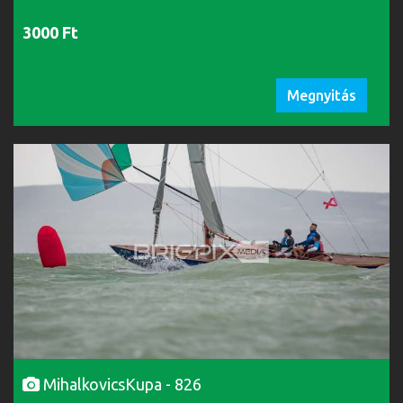
3000 Ft
Megnyitás
MihalkovicsKupa - 826