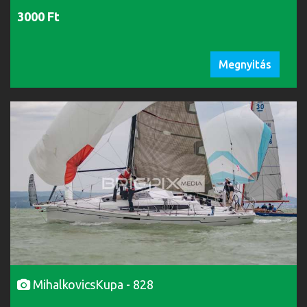
3000 Ft
Megnyitás
MihalkovicsKupa - 828