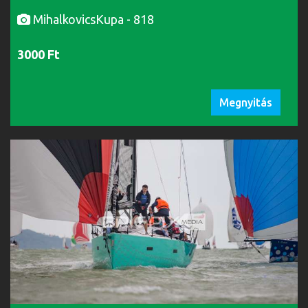
MihalkovicsKupa - 818
3000 Ft
Megnyitás