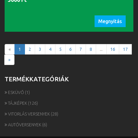
Megnyitás
«
1
2
3
4
5
6
7
8
...
16
17
»
TERMÉKKATEGÓRIÁK
ESKÜVŐ
(1)
TÁJKÉPEK
(126)
VITORLÁS VERSENYEK
(28)
AUTÓVERSENYEK
(6)