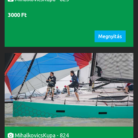
3000 Ft
Megnyitás
MihalkovicsKupa - 824