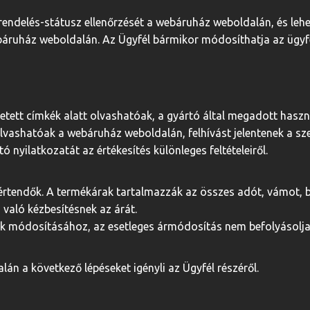
rendelés-státusz ellenőrzését a webáruház weboldalán, és lehe
báruház weboldalán. Az Ügyfél bármikor módosíthatja az ügyfél
tetett címkék alatt olvashatóak, a gyártó által megadott hasz
olvashatóak a webáruház weboldalán, felhívást jelentenek a s
ó nyilatkozatát az értékesítés különleges feltételeiről.
értendők. A termékárak tartalmazzák az összes adót, vámot, 
való kézbesítésnek az árát.
ak módosításához, az esetleges ármódosítás nem befolyásolja
án a következő lépéseket igényli az Ügyfél részéről.