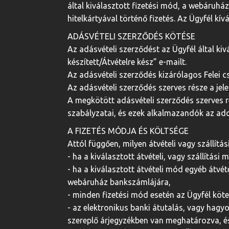
által kiválasztott fizetési mód, a webáruhá
hitelkártyával történő fizetés. Az Ügyfél kí
ADÁSVÉTELI SZERZŐDÉS KÖTÉSE
Az adásvételi szerződést az Ügyfél által kiv
készített/Átvételre kész” e-mailt.
Az adásvételi szerződés kizárólagos Felei c
Az adásvételi szerződés szerves része a jel
A megkötött adásvételi szerződés szerves ré
szabályzatai, és ezek alkalmazandók az ad
A FIZETÉS MÓDJA ÉS KÖLTSÉGE
Attól függően, milyen átvételi vagy szállít
- ha a kiválasztott átvételi, vagy szállítási
- ha a kiválasztott átvételi mód egyéb átvé
webáruház bankszámlájára,
- minden fizetési mód esetén az Ügyfél kötel
- az elektronikus banki átutalás, vagy hag
szereplő árjegyzékben van meghatározva, és 