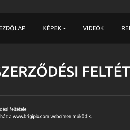
EZDŐLAP
KÉPEK
VIDEÓK
RE
ZERZŐDÉSI FELTÉ
si feltétele.
ház a www.brigipix.com webcímen működik.