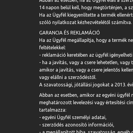
Abban az esetben, ha az Ügyfél eláll a szer
14 napon belül kell, hogy megtörténjen, a sz
Ha az Ügyfél kiegyenlítette a termék ellenér
szóló nyilatkozat kézhezvételétől számítva.
GARANCIA ÉS REKLAMÁCIÓ
Ha az Ügyfél megállapítja, hogy a termék n
feltételekkel:
- reklamáció keretében az ügyfél igényelheti
- ha a javítás, vagy a csere lehetetlen, vag
amikor a javítás, vagy a csere jelentős kel
vagy elállni a szerződéstől.
A szavatossági, jótállási jogokat a 2013. év
Abban az esetben, amikor az egyéni ügyfél 
meghatározott levelezési vagy értesítési cí
tartalmazza:
- egyéni Ügyfél személyi adatai,
- szerződés azonosító információi,
- a megállapított hiba, szavatosság, egyéb o