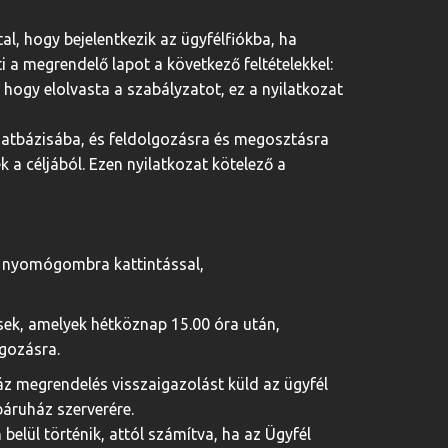
al, hogy bejelentkezik az ügyfélfiókba, ha
i a megrendelő lapot a következő feltételekkel:
 hogy elolvasta a szabályzatot, ez a nyilatkozat
adatbázisába, és feldolgozásra és megosztásra
k a céljából. Ezen nyilatkozat kötelező a
és nyomógombra kattintással,
ek, amelyek hétköznap 15.00 óra után,
gozásra.
áz megrendelés visszaigazolást küld az ügyfél
báruház szerverére.
elül történik, attól számítva, ha az Ügyfél