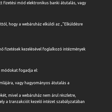
t fizetési mód elektronikus banki átutalás, vagy
attól, hogy a webáruház elküldi az „”Elküldésre
énő fizetések kezelésével foglalkozó intézmények
i módokat fogadja el:
zámlájára, vagy hagyományos átutalás a
ékét, mivel a webáruház nem árul részletre,
ly a tranzakciót kezelő intézet szabályzatában