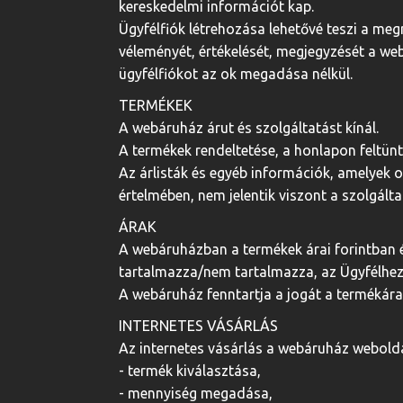
kereskedelmi információt kap.
Ügyfélfiók létrehozása lehetővé teszi a meg
véleményét, értékelését, megjegyzését a we
ügyfélfiókot az ok megadása nélkül.
TERMÉKEK
A webáruház árut és szolgáltatást kínál.
A termékek rendeltetése, a honlapon feltün
Az árlisták és egyéb információk, amelyek 
értelmében, nem jelentik viszont a szolgáltat
ÁRAK
A webáruházban a termékek árai forintban 
tartalmazza/nem tartalmazza, az Ügyfélhez 
A webáruház fenntartja a jogát a termékár
INTERNETES VÁSÁRLÁS
Az internetes vásárlás a webáruház weboldal
- termék kiválasztása,
- mennyiség megadása,