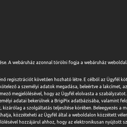
ldése. A webáruház azonnal törölni fogja a webáruház weboldalár
ő regisztrációt követően hozható létre. E célból az Ügyfél kö
 kötelező a személyi adatok megadása, beleértve a lakcímet, 
ő mező megjelölésével, hogy az Ügyfél elolvasta a szabályzatot
emélyi adatai bekerülnek a BrigiPix adatbázisába, valamint f
t, kizárólag a szolgáltatás teljesítése körében. Beleegyezés a 
lhatja, közzéteheti az Ügyfél által a weboldalon közzétett véle
lésével hozzájárul ahhoz, hogy az elektronikusan nyújtott szo