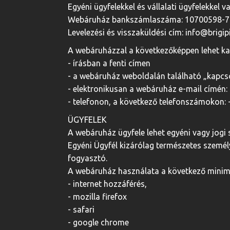
Egyéni ügyfelekkel és vállalati ügyfelekke
Webáruház bankszámlaszáma: 10700598-
Levelezési és visszaküldési cím: info@brigi
A webáruházzal a következőképpen lehet ka
- írásban a fenti címen
- a webáruház weboldalán található „kapcsol
- elektronikusan a webáruház e-mail címén:
- telefonon, a következő telefonszámokon: 
ÜGYFELEK
A webáruház ügyfele lehet egyéni vagy jogi 
Egyéni Ügyfél kizárólag természetes személ
fogyasztó.
A webáruház használata a következő minimá
- internet hozzáférés,
- mozilla firefox
- safari
- google chrome