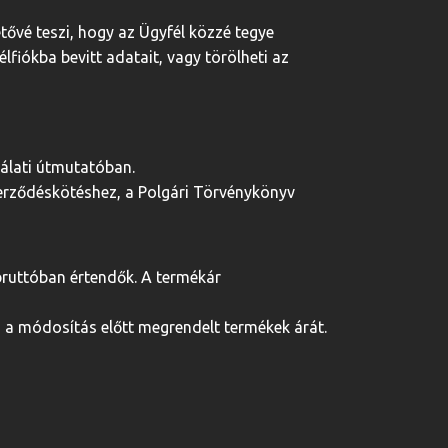
tővé teszi, hogy az Ügyfél közzé tegye
fiókba bevitt adatait, vagy törölheti az
nálati útmutatóban.
zerződéskötéshez, a Polgári Törvénykönyv
bruttóban értendők. A termékár
 a módosítás előtt megrendelt termékek árát.