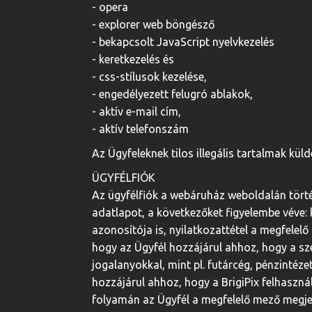
- opera
- explorer web böngésző
- bekapcsolt JavaScript nyelvkezelés
- keretkezelés és
- css-stílusok kezelése,
- engedélyezett felugró ablakok,
- aktív e-mail cím,
- aktív telefonszám
Az Ügyfeleknek tilos illegális tartalmak kü
ÜGYFÉLFIÓK
Az ügyfélfiók a webáruház weboldalán történ
adatlapot, a következőket figyelembe véve:
azonosítója is, nyilatkozattétel a megfelel
hogy az Ügyfél hozzájárul ahhoz, hogy a sz
jogalanyokkal, mint pl. futárcég, pénzintéze
hozzájárul ahhoz, hogy a BrigiPix felhaszná
folyamán az Ügyfél a megfelelő mező megjelö