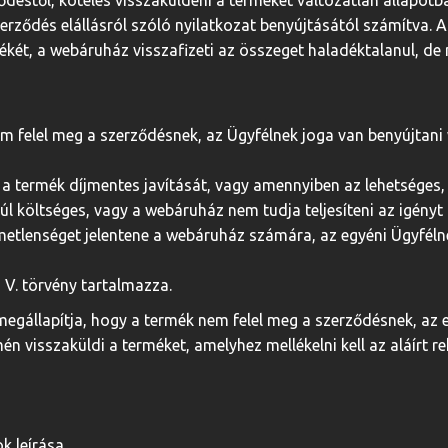
ződéstől, köteles visszaküldeni a terméket változatlan állapo
erződés elállásról szóló nyilatkozat benyújtásától számítva. A 
tékét, a webáruház visszafizeti az összeget haladéktalanul, de
em felel meg a szerződésnek, az Ügyfélnek joga van benyújtani
 a termék díjmentes javítását, vagy amennyiben az lehetséges, 
y túl költséges, vagy a webáruház nem tudja teljesíteni az igény
lemetlenséget jelentene a webáruház számára, az egyéni Ügyféln
i V. törvény tartalmazza.
megállapítja, hogy a termék nem felel meg a szerződésnek, az 
mén visszaküldi a terméket, amelyhez mellékelni kell az aláírt 
k leírása,