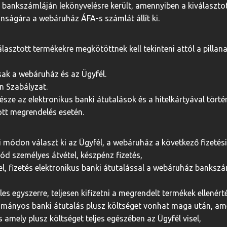
z bankszámláján lekönyvelésre került, amennyiben a kiválasztot
vánságára a webáruház ÁFA-s számlát állít ki.
álasztott termékekre megkötöttnek kell tekinteni attól a pillan
sak a webáruház és az Ügyfél.
en Szabályzat.
sze az elektronikus banki átutalások és a hitelkártyával tört
ott megrendelés esetén.
ási módon választ ki az Ügyfél, a webáruház a következő fizetés
 mód személyes átvétel, készpénz fizetés,
tel, fizetés elektronikus banki átutalással a webáruház banks
es egyszerre, teljesen kifizetni a megrendelt termékek ellenért
yományos banki átutalás plusz költséget vonhat maga után, ame
amely plusz költséget teljes egészében az Ügyfél visel,