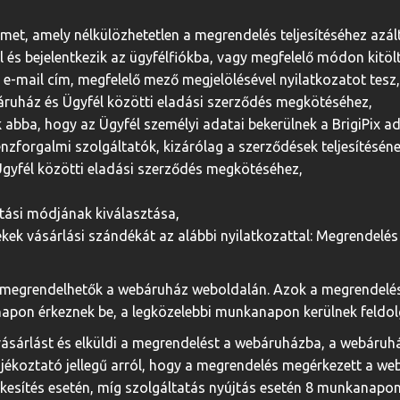
ímet, amely nélkülözhetetlen a megrendelés teljesítéséhez azált
 és bejelentkezik az ügyfélfiókba, vagy megfelelő módon kitölt
e-mail cím, megfelelő mező megjelölésével nyilatkozatot tesz,
áruház és Ügyfél közötti eladási szerződés megkötéséhez,
k abba, hogy az Ügyfél személyi adatai bekerülnek a BrigiPix 
énzforgalmi szolgáltatók, kizárólag a szerződések teljesítéséne
gyfél közötti eladási szerződés megkötéséhez,
ítási módjának kiválasztása,
mékek vásárlási szándékát az alábbi nyilatkozattal: Megrendel
 megrendelhetők a webáruház weboldalán. Azok a megrendelés
pon érkeznek be, a legközelebbi munkanapon kerülnek feldol
 vásárlást és elküldi a megrendelést a webáruházba, a webáruh
ájékoztató jellegű arról, hogy a megrendelés megérkezett a we
kesítés esetén, míg szolgáltatás nyújtás esetén 8 munkanapon b