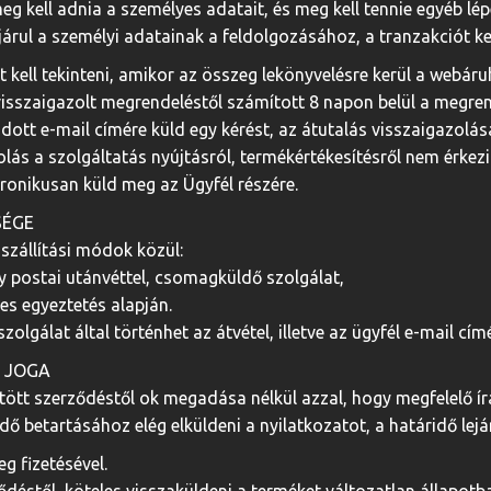
eg kell adnia a személyes adatait, és meg kell tennie egyéb lé
ájárul a személyi adatainak a feldolgozásához, a tranzakciót ke
ot kell tekinteni, amikor az összeg lekönyvelésre kerül a web
isszaigazolt megrendeléstől számított 8 napon belül a megren
t e-mail címére küld egy kérést, az átutalás visszaigazolása c
ás a szolgáltatás nyújtásról, termékértékesítésről nem érkez
ktronikusan küld meg az Ügyfél részére.
SÉGE
 szállítási módok közül:
y postai utánvéttel, csomagküldő szolgálat,
tes egyeztetés alapján.
lgálat által történhet az átvétel, illetve az ügyfél e-mail cím
I JOGA
tött szerződéstől ok megadása nélkül azzal, hogy megfelelő írá
ő betartásához elég elküldeni a nyilatkozatot, a határidő lejár
g fizetésével.