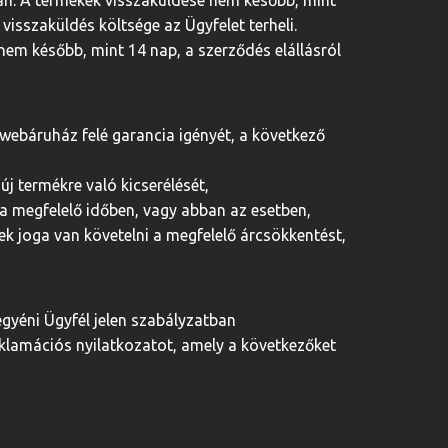
tban. A termékek visszaküldése nem később, mint
visszaküldés költsége az Ügyfelet terheli.
 nem később, mint 14 nap, a szerződés elállásról
 webáruház felé garancia igényét, a következő
új termékre való kicserélését,
t a megfelelő időben, vagy abban az esetben,
ek joga van követelni a megfelelő árcsökkentést,
egyéni Ügyfél jelen szabályzatban
reklamációs nyilatkozatot, amely a következőket