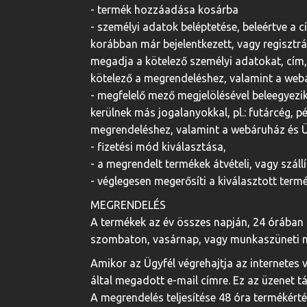
- termék hozzáadása kosárba
- személyi adatok beléptetése, beleértve a c
korábban már bejelentkezett, vagy regisztrál
megadja a kötelező személyi adatokat, cím, 
kötelező a megrendeléshez, valamint a web
- megfelelő mező megjelölésével beleegyezi
kerülnek más jogalanyokkal, pl.: futárcég, p
megrendeléshez, valamint a webáruház és Ü
- fizetési mód kiválasztása,
- a megrendelt termékek átvételi, vagy száll
- véglegesen megerősíti a kiválasztott ter
MEGRENDELÉS
A termékek az év összes napján, 24 órában
szombaton, vasárnap, vagy munkaszüneti na
Amikor az Ügyfél végrehajtja az internetes
által megadott e-mail címre. Ez az üzenet t
A megrendelés teljesítése 48 óra termékérté