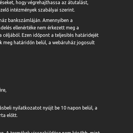
péseket, hogy végrehajthassa az átutalást,
zelő intézmények szabályai szerint.
áruház bankszámláján. Amennyiben a
delés ellenértéke nem érkezett meg a
éljából. Ezen időpont a teljesítés határidejét
ik meg határidőn belül, a webáruház jogosult
ére,
sbeli nyilatkozatot nyújt be 10 napon belül, a
ta előtt.