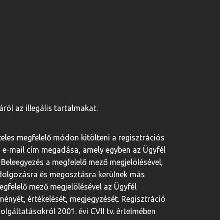
ól az illegális tartalmakat.
teles megfelelő módon kitölteni a regisztrációs
az e-mail cím megadása, amely egyben az Ügyfél
. Beleegyezés a megfelelő mező megjelölésével,
eldolgozásra és megosztásra kerülnek más
megfelelő mező megjelölésével az Ügyfél
ményét, értékelését, megjegyzését. Regisztráció
lgáltatásokról 2001. évi CVII tv. értelmében