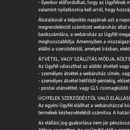
- ilyenkor előfordulhat, hogy az Ügyfélnek m
valamint nyilatkoznia kell arról, hogy hozz
Átutalásnál a teljesítés napjának azt a nap
megrendeléstől számított webáruház által v
bankszámlára, a webáruház az Ügyfél megadot
meghosszabbítja. Amennyiben a visszaigazol
elállni a szerződéstől, amelyet írásban, ele
ÁTVÉTEL, VAGY SZÁLLÍTÁS MÓDJA, KÖLT
Az Ügyfél választhat az alábbi átvételi vagy
- személyes átvétel a webáruház címén, vag
- személyes átvétel hétfőtől-péntekig, előze
- postai utánvéttel, vagy GLS csomagküldő szo
ÜGYFELEK SZERZŐDÉSTŐL VALÓ ELÁLLÁS
Az egyéni Ügyfél elállhat a webáruházzal kö
termékek kézhezvételétől számítva. A határid
Az elállási jog gyakorlása nem jár pénzössze