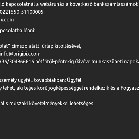
l való kapcsolatnál a webáruház a következő bankszámlaszámot 
70221550-51100005
pix.com
pcsolatba lépni:
at” címszó alatti űrlap kitöltésével,
 info@brigipix.com
+36/304866616 hétfőtől-péntekig (kivéve munkaszüneti napokat
személy ügyfél, továbbiakban: Ügyfél.
y lehet, aki teljes körű jogképességgel rendelkezik és a Fogy
lis műszaki követelményekkel lehetséges: