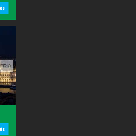
ás
ás