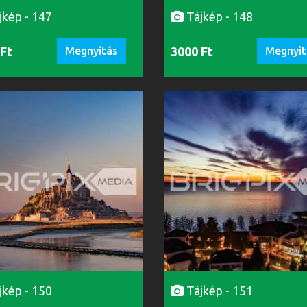
jkép - 147
Tájkép - 148
 Ft
Megnyitás
3000 Ft
Megnyit
jkép - 150
Tájkép - 151