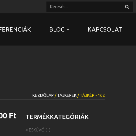
FERENCIÁK
BLOG
KAPCSOLAT
KEZDŐLAP
/
TÁJKÉPEK
/ TÁJKÉP - 162
00 Ft
TERMÉKKATEGÓRIÁK
ESKÜVŐ
(1)