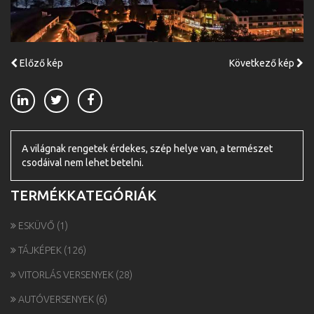
Előző kép
Következő kép
A világnak rengetek érdekes, szép helye van, a természet
csodáival nem lehet betelni.
TERMÉKKATEGÓRIÁK
ESKÜVŐ
(1)
TÁJKÉPEK
(126)
VITORLÁS VERSENYEK
(28)
AUTÓVERSENYEK
(6)