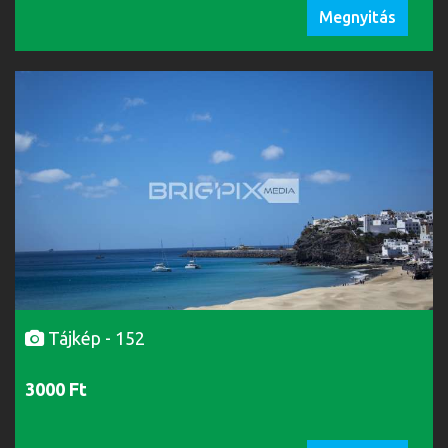
Megnyitás
Tájkép - 152
3000 Ft