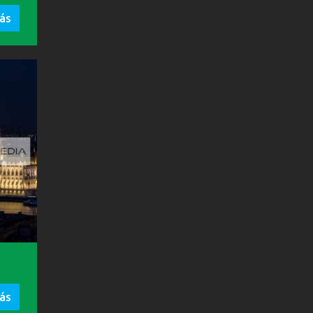
ás
ás