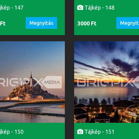
jkép - 147
Tájkép - 148
 Ft
Megnyitás
3000 Ft
Megnyit
jkép - 150
Tájkép - 151