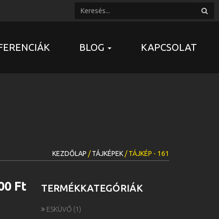
FERENCIÁK
BLOG
KAPCSOLAT
KEZDŐLAP
/
TÁJKÉPEK
/ TÁJKÉP - 161
00 Ft
TERMÉKKATEGÓRIÁK
ESKÜVŐ
(1)