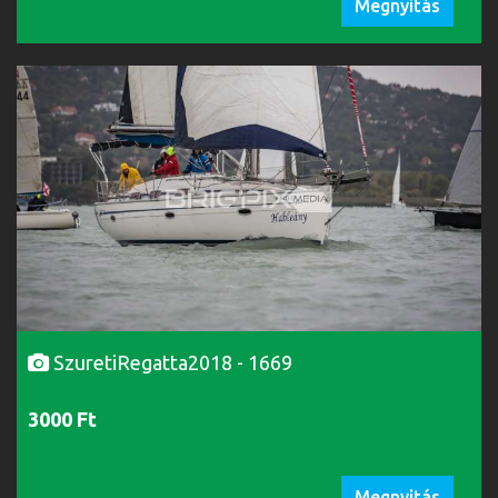
Megnyitás
SzuretiRegatta2018 - 1669
3000 Ft
Megnyitás