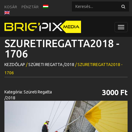
KOSÁR
PÉNZTÁR
Toggl
navig
SZURETIREGATTA2018 -
1706
KEZDŐLAP
/
SZÜRETI REGATTA /2018
/ SZURETIREGATTA2018 -
1706
3000 Ft
Kategória:
Szüreti Regatta
/2018