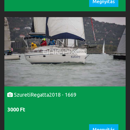
Megnyitás
SzuretiRegatta2018 - 1669
3000 Ft
Megnyitás