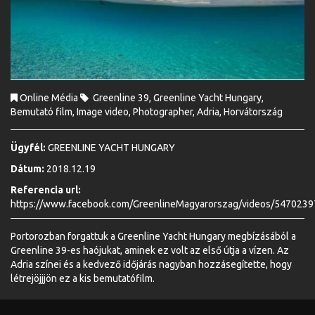
Online Média
Greenline 39,
Greenline Yacht Hungary,
Bemutató film,
Image video,
Photographer,
Adria,
Horvátország
Ügyfél:
GREENLINE YACHT HUNGARY
Dátum:
2018.12.19
Referencia url:
https://www.facebook.com/GreenlineMagyarorszag/videos/547023
Portorozban forgattuk a Greenline Yacht Hungary megbízásából a
Greenline 39-es haójukat, aminek ez volt az első útja a vízen. Az
Adria színei és a kedvező időjárás nagyban hozzásegítette, hogy
létrejöjjjön ez a kis bemutatófilm.