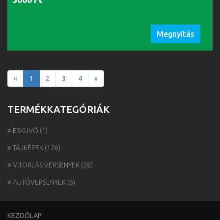
Megnyitás
«
1
2
3
4
»
TERMÉKKATEGÓRIÁK
ESKÜVŐ
(1)
TÁJKÉPEK
(126)
VITORLÁS VERSENYEK
(28)
AUTÓVERSENYEK
(6)
KEZDŐLAP