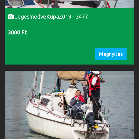
JegesmedveKupa2019 - 3477
3000 Ft
Megnyitás