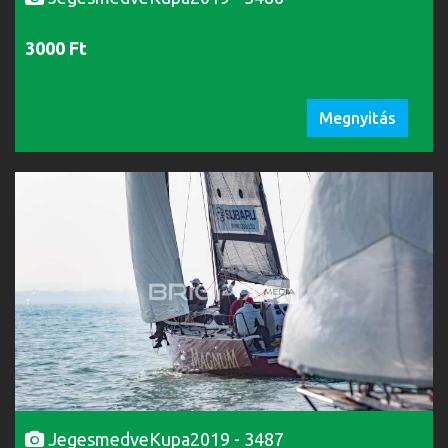
3000 Ft
Megnyitás
JegesmedveKupa2019 - 3487