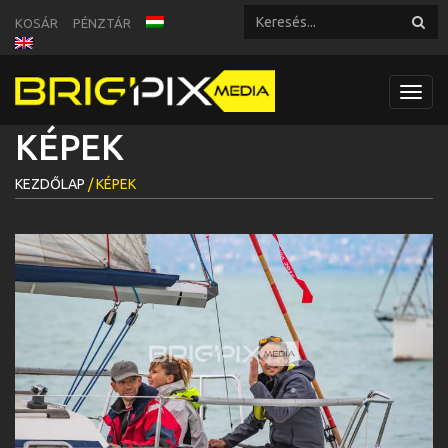
KOSÁR
PÉNZTÁR
Toggl
navig
KÉPEK
KEZDŐLAP
/ KÉPEK