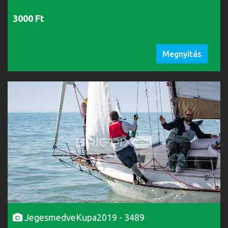
3000 Ft
Megnyitás
JegesmedveKupa2019 - 3489