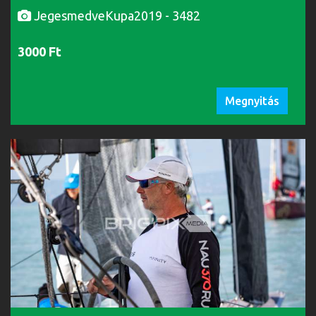
JegesmedveKupa2019 - 3482
3000 Ft
Megnyitás