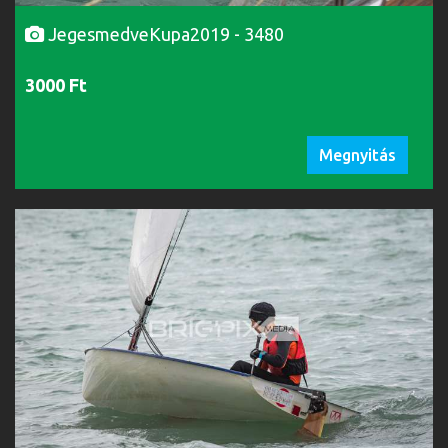
JegesmedveKupa2019 - 3480
3000 Ft
Megnyitás