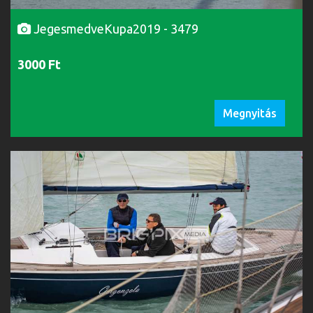
JegesmedveKupa2019 - 3479
3000 Ft
Megnyitás