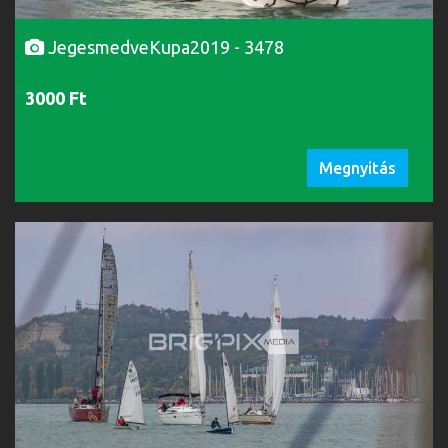
JegesmedveKupa2019 - 3478
3000 Ft
Megnyitás