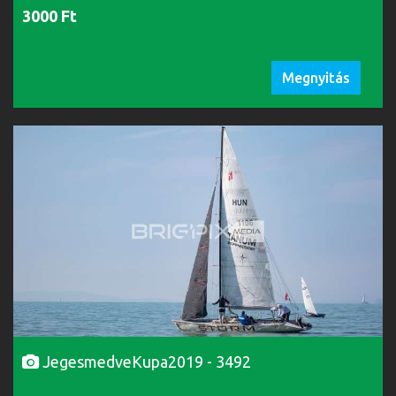
3000 Ft
Megnyitás
JegesmedveKupa2019 - 3492