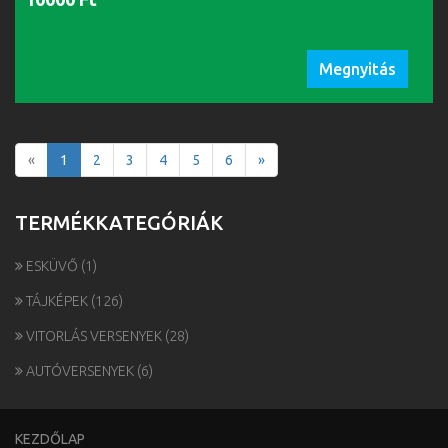
Megnyitás
«
1
2
3
4
5
6
»
TERMÉKKATEGÓRIÁK
ESKÜVŐ
(1)
TÁJKÉPEK
(126)
VITORLÁS VERSENYEK
(28)
AUTÓVERSENYEK
(6)
KEZDŐLAP