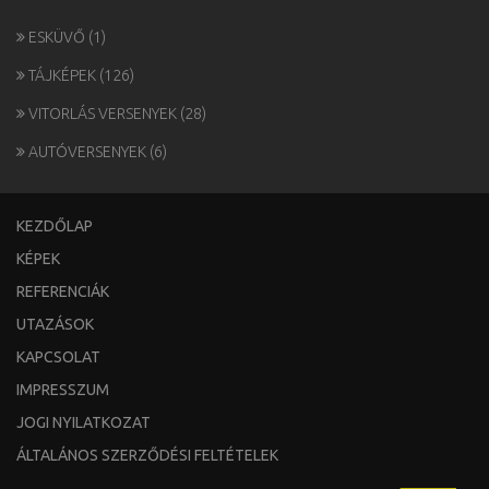
ESKÜVŐ
(1)
TÁJKÉPEK
(126)
VITORLÁS VERSENYEK
(28)
AUTÓVERSENYEK
(6)
KEZDŐLAP
KÉPEK
REFERENCIÁK
UTAZÁSOK
KAPCSOLAT
IMPRESSZUM
JOGI NYILATKOZAT
ÁLTALÁNOS SZERZŐDÉSI FELTÉTELEK